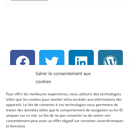
Gérer le consentement aux
cookies
Pour consulter la
Politique de confidentialité
,
Pour offrir les meilleures expériences, nous utilisons des technologies
cliquez sur ce lien
.
telles que les cookies pour stocker et/ou accéder aux informations des
appareils. Le fait de consentir à ces technologies nous permettra de
traiter des données telles que le comportement de navigation ou les ID
Pour consulter la
Politique de cookies
,
cliquez sur
uniques sur ce site. Le fait de ne pas consentir ou de retirer son
consentement peut avoir un effet négatif sur certaines caractéristiques
ce lien
.
et fonctions.